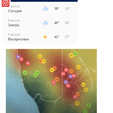
7 августа
38°
24°
Сегодня
8 августа
40°
26°
Завтра
9 августа
42°
27°
Воскресенье
10 августа
42°
29°
Понедельник
11 августа
42°
27°
Вторник
12 августа
43°
28°
Среда
13 августа
43°
27°
Четверг