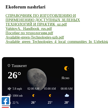
Ekoforum nashrlari
СПРАВОЧНИК ПО ИЗГОТОВЛЕНИЮ И
ПРИМЕНЕНИЮ ДОСТУПНЫХ ЗЕЛЕНЫХ
ТЕХНОЛОГИЙ И ПРАКТИК_uz.pdf
VahitovA._Handbook_rus.pdf
Пособие по технологиям.pdf
Available-green-Technologies-uzb.pdf
Available_green_Technologies_4_local_communities_In_Uzbekist
Ташкент
26°
Ясно
5.8 mph
02:00 AM
05:00 AM
08:00 AM
11:00 AM
02:00 PM
1004
mb
26°
25°
28°
34°
38°
22
%