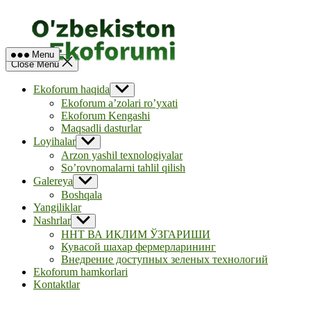
Skip
to
content
Menu
Close Menu
Ekoforum haqida
Show
sub
Ekoforum a’zolari ro’yxati
menu
Ekoforum Kengashi
Maqsadli dasturlar
Loyihalar
Show
sub
Arzon yashil texnologiyalar
menu
So’rovnomalarni tahlil qilish
Galereya
Show
sub
Boshqala
menu
Yangiliklar
Nashrlar
Show
sub
ННТ ВА ИҚЛИМ ЎЗГАРИШИ
menu
Кувасой шахар фермерларининг
Внедрение доступных зеленых технологий
Ekoforum hamkorlari
Kontaktlar