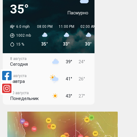
35°
Пасмурно
6.0 mph
08:00 PM
11:00 PM
02:00 AM
05:00 AM
08:00 
1002
mb
35°
33°
30°
26°
29°
15
%
8 августа
39°
24°
Сегодня
9 августа
41°
26°
Завтра
10 августа
43°
27°
Понедельник
11 августа
43°
30°
Вторник
12 августа
43°
31°
Среда