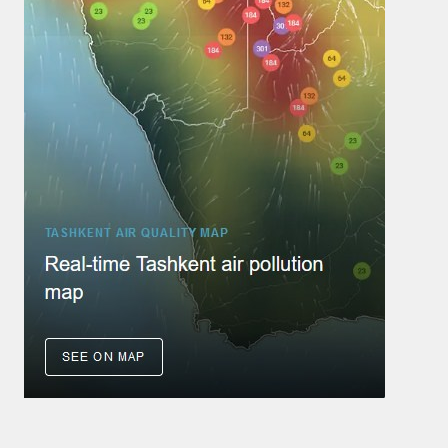
13 августа
42°
28°
Четверг
14 августа
42°
28°
Пятница