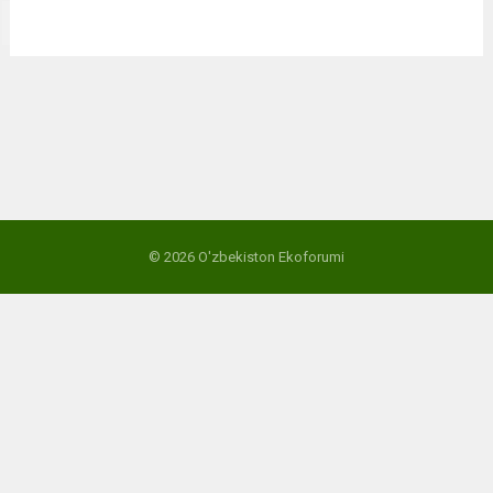
© 2026
O'zbekiston Ekoforumi