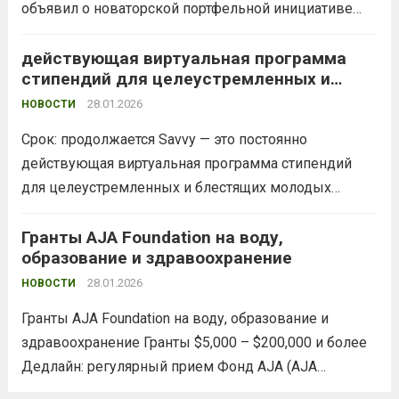
объявил о новаторской портфельной инициативе
под названием «Ферма голубых единорогов»,
которая направлена ​​на поиск инновационных
действующая виртуальная программа
стипендий для целеустремленных и
решений в области образовательных технологий
блестящих молодых специалистов
для решения глобального кризиса в сфере обучения
28.01.2026
НОВОСТИ
Портфель, запущенный...
Read more
Срок: продолжается Savvy — это постоянно
действующая виртуальная программа стипендий
для целеустремленных и блестящих молодых
специалистов, стремящихся стать частью нового
поколения влиятельных предпринимателей.
Гранты AJA Foundation на воду,
образование и здравоохранение
Преимущества  Практическое обучение : в течение
12 недель вы узнаете, как создать, построить и
28.01.2026
НОВОСТИ
масштабировать импакт-проект....
Read more
Гранты AJA Foundation на воду, образование и
здравоохранение Гранты $5,000 – $200,000 и более
Дедлайн: регулярный прием Фонд AJA (AJA
Foundation) — это частная благотворительная