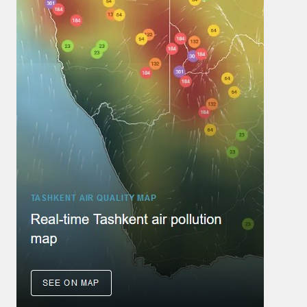
10 августа
42°
26°
Понедельник
11 августа
43°
27°
Вторник
12 августа
43°
30°
Среда