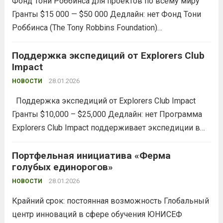
Фонд Тони Роббинса для проектов по всему миру
краткосрочные проекты посредством поддержки...
Гранты $15 000 — $50 000 Дедлайн: нет Фонд Тони
Read more
Роббинса (The Tony Robbins Foundation)
предоставляет гранты для некоммерческих
организаций, улучшающих качество жизни
Поддержка экспедиций от Explorers Club
Impact
молодежи, пожилых, бездомных, голодных и
заключенных. Программа поддерживает
28.01.2026
НОВОСТИ
инициативы,...
Read more
Поддержка экспедиций от Explorers Club Impact
Гранты $10,000 – $25,000 Дедлайн: нет Программа
Explorers Club Impact поддерживает экспедиции в
области науки, экологии и исследований. Программа
финансирует полевые проекты, раскрывающие
Портфельная инициатива «Ферма
голубых единорогов»
новые знания о планете и её обитателях. Будут
рассматриваться полевые...
28.01.2026
Read more
НОВОСТИ
Крайний срок: постоянная возможность Глобальный
центр инноваций в сфере обучения ЮНИСЕФ