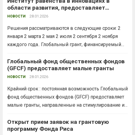
Заявки принимаются круглый год без ограничения
Институт равенства в инновациях в
области развития, предоставляет
сроков. Женский фонд мира и гуманитарной
финансирование студентам
деятельности ООН (United Nations Women’s Peace and
28.01.2026
НОВОСТИ
Humanitarian Fund, WPHF)...
Read more
Решения рассматриваются в следующие сроки: 2
января 2 марта 2 мая 2 июля 2 сентября 2 ноября
каждого года.. Глобальный грант, финансируемый
Институтом равенства в инновациях в области
развития, предоставляет финансирование студентам
Глобальный фонд общественных фондов
(GFCF) предоставляет малые гранты
с идеями по: Предотвращение жестокого
обращения с детьми...
28.01.2026
Read more
НОВОСТИ
Крайний срок : постоянная возможность Глобальный
фонд общественных фондов (GFCF) предоставляет
малые гранты, направленные на стимулирование и
поддержку развития общественных
благотворительных организаций по всему миру.
Открыт прием заявок на грантовую
программу Фонда Риса
Большинство грантов направлено на укрепление