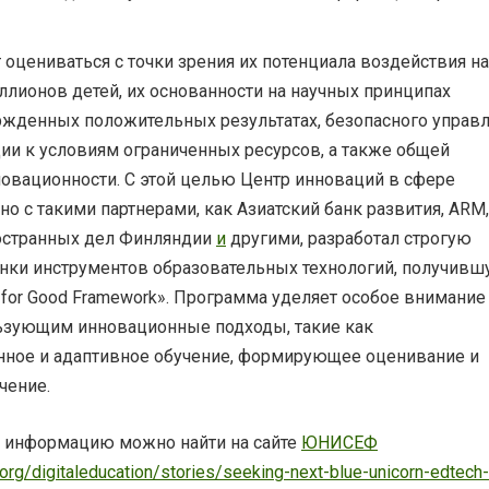
 оцениваться с точки зрения их потенциала воздействия на
ллионов детей, их основанности на научных принципах
ржденных положительных результатах, безопасного управ
ии к условиям ограниченных ресурсов, а также общей
новационности. С этой целью Центр инноваций в сфере
о с такими партнерами, как Азиатский банк развития, ARM,
остранных дел Финляндии
и
другими, разработал строгую
нки инструментов образовательных технологий, получив
 for Good Framework». Программа уделяет особое внимание
ьзующим инновационные подходы, такие как
нное и адаптивное обучение, формирующее оценивание и
чение.
 информацию можно найти на сайте
ЮНИСЕФ
.org/digitaleducation/stories/seeking-next-blue-unicorn-edtech-