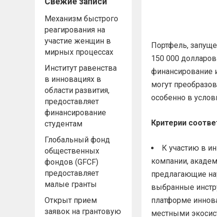
Свежие записи
Механизм быстрого
реагирования на
участие женщин в
Портфель, запуще
мирных процессах
150 000 долларов
Институт равенства
финансирование 
в инновациях в
могут преобразов
области развития,
особенно в услов
предоставляет
финансирование
Критерии соотве
студентам
Глобальный фонд
К участию в ин
общественных
компании, академ
фондов (GFCF)
предоставляет
предлагающие нау
малые гранты
выбранные инстру
Открыт прием
платформе иннова
заявок на грантовую
местными экосис