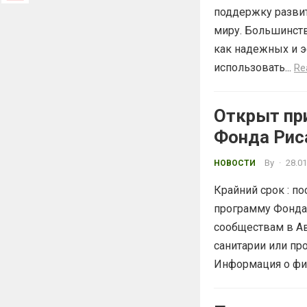
поддержку разви
миру. Большинств
как надежных и э
использовать...
Re
Открыт пр
Фонда Рис
By
·
28.01
НОВОСТИ
Крайний срок : п
программу Фонда
сообществам в Ав
санитарии или пр
Информация о фин