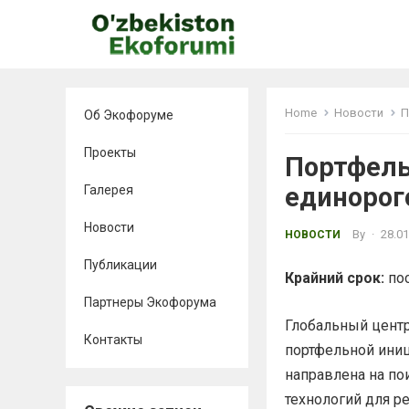
Home
Новости
П
Об Экофоруме
Проекты
Портфель
единорог
Галерея
Новости
By
·
28.01
НОВОСТИ
Публикации
Крайний срок:
пос
Партнеры Экофорума
Глобальный цент
Контакты
портфельной иниц
направлена ​​на 
технологий для р