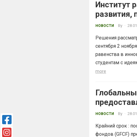
Институт р
развития,
студентам
By
·
28.01
НОВОСТИ
Решения рассматр
сентября 2 ноябр
равенства в инно
студентам с идея
more
Глобальны
предостав
By
·
28.01
НОВОСТИ
Крайний срок : п
фондов (GFCF) пр