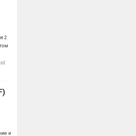
я 2
утом
ead
F)
ние и