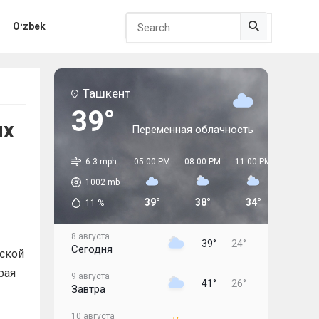
Search but
Oʻzbek
Ташкент
39°
ых
Переменная облачность
6.3 mph
05:00 PM
08:00 PM
11:00 PM
02:00 A
1002
mb
39°
38°
34°
28°
11
%
8 августа
39°
24°
Сегодня
ской
рая
9 августа
41°
26°
Завтра
10 августа