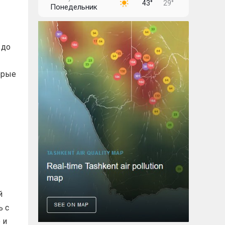
43°
29°
Понедельник
11 августа
43°
29°
Вторник
 до
12 августа
43°
30°
Среда
орые
13 августа
43°
30°
Четверг
14 августа
43°
28°
Пятница
й
ь с
 и