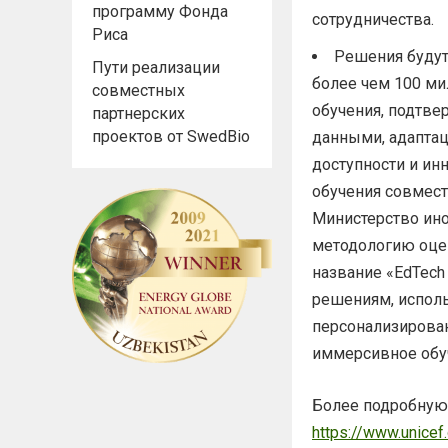
программу Фонда
сотрудничества.
Риса
Решения будут
Пути реализации
более чем 100 ми
совместных
обучения, подтве
партнерских
проектов от SwedBio
данными, адаптац
доступности и ин
обучения совместн
Министерство ин
методологию оце
название «EdTech
решениям, испол
персонализирова
иммерсивное обу
Более подробную
https://www.unicef