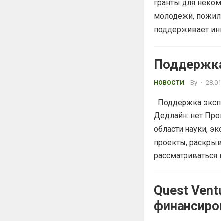
гранты для неко
молодежи, пожил
поддерживает ини
Поддержка 
By
·
28.01
НОВОСТИ
Поддержка экспед
Дедлайн: нет Про
области науки, э
проекты, раскрыв
рассматриваться 
Quest Vent
финансиро