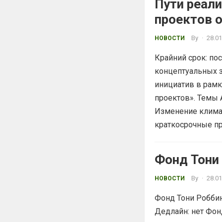
Пути реал
проектов 
By
·
28.01
НОВОСТИ
Крайний срок: по
концептуальных з
инициатив в рамк
проектов». Темы 
Изменение клима
краткосрочные п
Фонд Тони 
By
·
28.01
НОВОСТИ
Фонд Тони Роббин
Дедлайн: нет Фонд