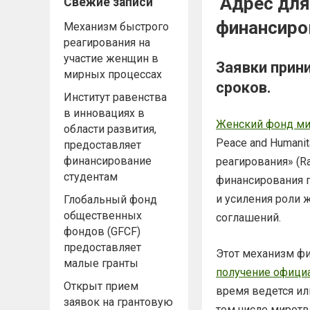
Адрес для
Свежие записи
финансиро
Механизм быстрого
реагирования на
участие женщин в
Заявки прин
мирных процессах
сроков.
Институт равенства
в инновациях в
Женский фонд ми
области развития,
Peace and Humanit
предоставляет
финансирование
реагирования» (R
студентам
финансирования п
и усиления роли 
Глобальный фонд
общественных
соглашений.
фондов (GFCF)
предоставляет
Этот механизм фи
малые гранты
получение официа
Открыт прием
время ведется ил
заявок на грантовую
том числе миротв