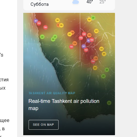
40°
25°
Суббота
9 августа
42°
27°
Воскресенье
10 августа
43°
27°
Понедельник
11 августа
43°
28°
’s
Вторник
12 августа
43°
27°
Среда
стия
ных
ящее
 в
х