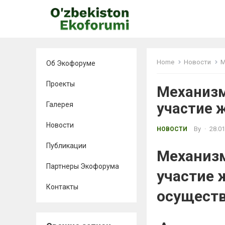
Home
Новости
М
Об Экофоруме
Проекты
Механизм
участие 
Галерея
Новости
By
·
28.01
НОВОСТИ
Публикации
Механизм
Партнеры Экофорума
участие 
Контакты
осущест