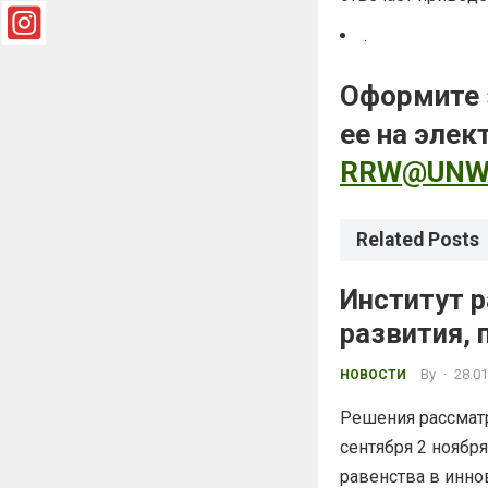
.
Оформите 
ее на эле
RRW@UNW
Related Posts
Институт р
развития,
студентам
By
·
28.01
НОВОСТИ
Решения рассматр
сентября 2 ноябр
равенства в инно