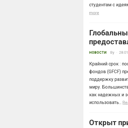
студентам с идея
more
Глобальны
предостав
By
·
28.01
НОВОСТИ
Крайний срок : п
фондов (GFCF) пр
поддержку разви
миру. Большинств
как надежных и э
использовать...
Re
Открыт пр