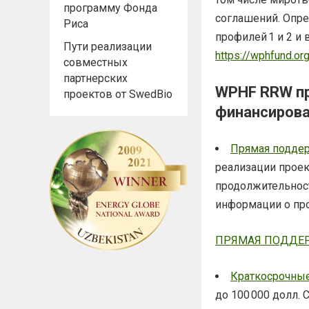
программу Фонда
соглашений. Опре
Риса
профилей 1 и 2 и
Пути реализации
https://wphfund.or
совместных
партнерских
WPHF RRW п
проектов от SwedBio
финансирова
Прямая подде
реализации проек
продолжительност
информации о пр
ПРЯМАЯ ПОДДЕ
Краткосрочные
до 100 000 долл.