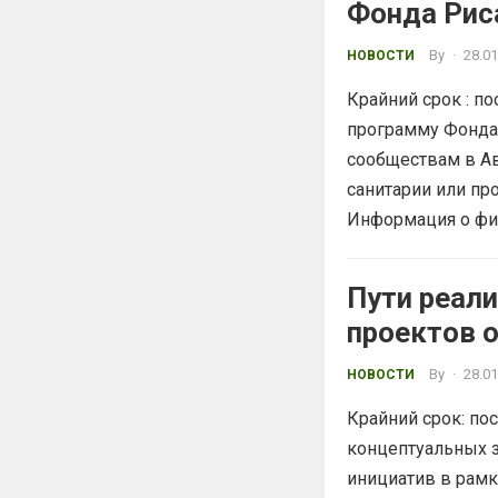
Фонда Рис
By
·
28.01
НОВОСТИ
Крайний срок : п
программу Фонда
сообществам в Ав
санитарии или пр
Информация о фин
Пути реал
проектов 
By
·
28.01
НОВОСТИ
Крайний срок: по
концептуальных з
инициатив в рамк