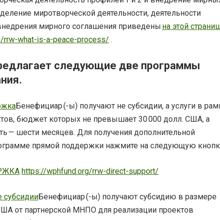
деление миротворческой деятельности, деятельности
 внедрения мирного соглашения приведены
на этой страни
g/rrw-what-is-a-peace-process/
.
редлагает следующие две программы
ния.
ржка
Бенефициар (-ы) получают не субсидии, а услуги в рам
тов, бюджет которых не превышает 30 000 долл. США, а
ь — шести месяцев. Для получения дополнительной
ограмме прямой поддержки нажмите на следующую кнопк
РЖКА
https://wphfund.org/rrw-direct-support/
 субсидии
Бенефициар (-ы) получают субсидию в размере
 США от партнерской МНПО для реализации проектов