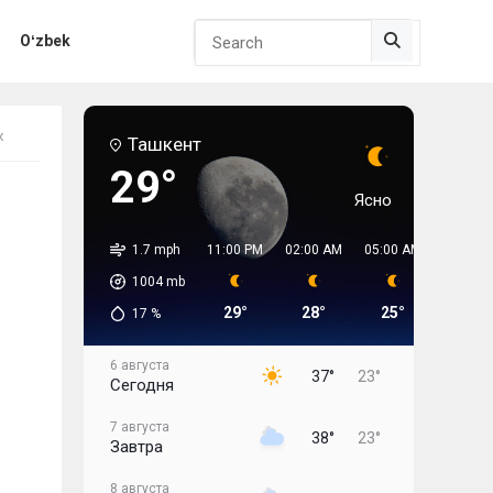
Search but
Oʻzbek
х
Ташкент
29°
Ясно
1.7 mph
11:00 PM
02:00 AM
05:00 AM
08:00 
1004
mb
29°
28°
25°
28°
17
%
6 августа
37°
23°
Сегодня
7 августа
38°
23°
Завтра
8 августа