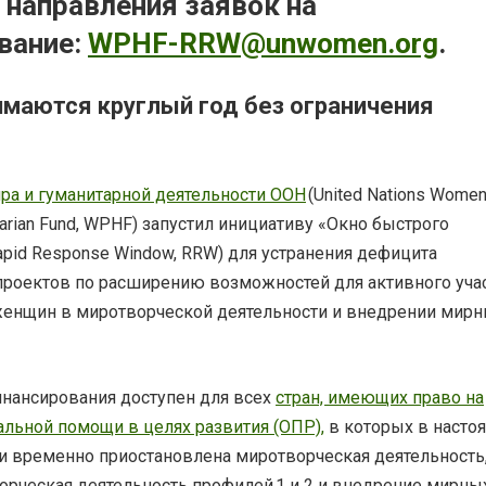
 направления заявок на
вание:
WPHF-RRW@unwomen.org
.
имаются круглый год без ограничения
ра и гуманитарной деятельности ООН
(United Nations Women
arian Fund, WPHF) запустил инициативу «Окно быстрого
apid Response Window, RRW) для устранения дефицита
роектов по расширению возможностей для активного уча
женщин в миротворческой деятельности и внедрении мир
нансирования доступен для всех
стран, имеющих право на
льной помощи в целях развития (ОПР),
в которых в насто
и временно приостановлена миротворческая деятельность,
орческая деятельность профилей 1 и 2 и внедрение мирны