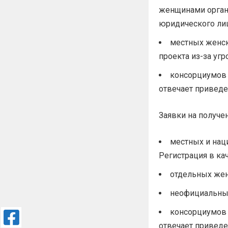
женщинами орган
юридического лиц
местных женск
проекта из-за угр
консорциумов 
отвечает привед
Заявки на получе
местных и нац
Регистрация в ка
отдельных же
неофициальны
консорциумов 
отвечает привед