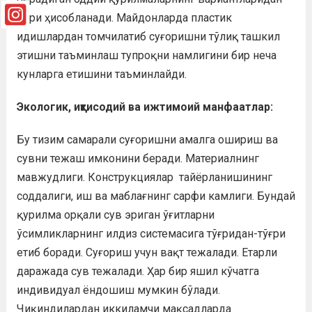
бири ҳисобланади. Майдонларда пластик
идишлардан томчилатиб суғоришни тўлиқ ташкил
этишни таъминлаш тупроқни намлигини бир неча
кунларга етишини таъминлайди.
Экологик, иқтисодий ва ижтимоий манфаатлар:
Бу тизим самарали суғоришни амалга ошириш ва
сувни тежаш имконини беради. Материалнинг
мавжудлиги. Конструкциялар тайёрланишининг
соддалиги, иш ва маблағнинг сарфи камлиги. Бундай
қурилма орқали сув эриган ўғитларни
ўсимликларнинг илдиз системасига тўғридан-тўғри
етиб боради. Суғориш учун вақт тежалади. Етарли
даражада сув тежалади. Ҳар бир яшил кўчатга
индивидуал ёндошиш мумкин бўлади.
Чиқиндилардан иккиламчи мақсадларда