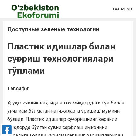
MENU
Доступные зеленые технологии
Пластик идишлар билан
суғориш технологиялари
тўплами
Тавсифи:
Қуруқғоқчилик вақтида ва оз миқдордаги сув билан
унча кам бўлмаган натижаларга эришиш мумкин
бўлади. Пластик идишлар суғоришнинг керакли
миқдорда бўлган сувни сарфлаш имконини
берадиган оддий қурилмаларнинг вариантларидан