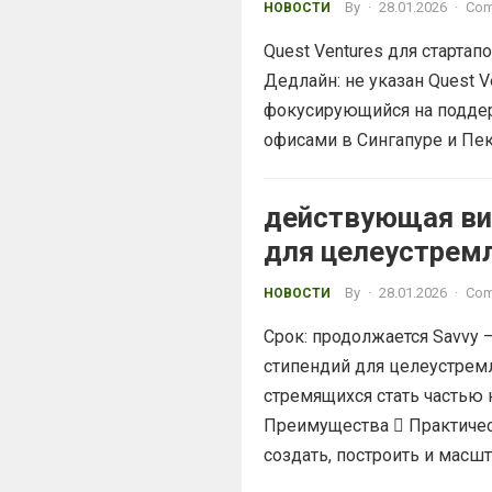
By
·
28.01.2026
·
Com
НОВОСТИ
Quest Ventures для старта
Дедлайн: не указан Quest 
фокусирующийся на поддер
офисами в Сингапуре и Пеки
действующая ви
для целеустрем
специалистов
By
·
28.01.2026
·
Com
НОВОСТИ
Срок: продолжается Savvy 
стипендий для целеустрем
стремящихся стать частью
Преимущества  Практическ
создать, построить и масшт