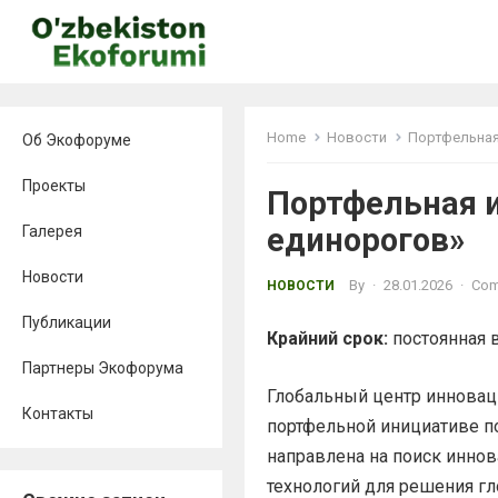
Home
Новости
Портфельная
Об Экофоруме
Проекты
Портфельная 
единорогов»
Галерея
Новости
By
·
28.01.2026
·
Com
НОВОСТИ
Публикации
Крайний срок:
постоянная 
Партнеры Экофорума
Глобальный центр инновац
Контакты
портфельной инициативе п
направлена ​​на поиск инн
технологий для решения гл