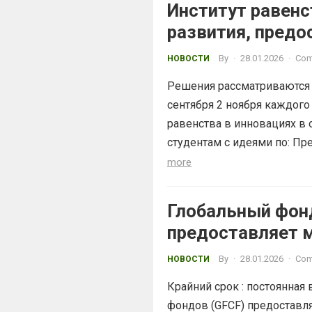
Институт равенс
развития, предо
студентам
By
·
28.01.2026
·
Com
НОВОСТИ
Решения рассматриваются в
сентября 2 ноября каждого
равенства в инновациях в 
студентам с идеями по: Пр
more
Глобальный фон
предоставляет 
By
·
28.01.2026
·
Com
НОВОСТИ
Крайний срок : постоянна
фондов (GFCF) предоставл