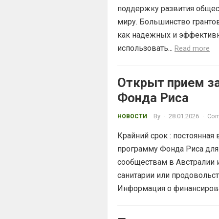
поддержку развития общес
миру. Большинство гранто
как надежных и эффективн
использовать...
Read more
Открыт прием з
Фонда Риса
By
·
28.01.2026
·
Com
НОВОСТИ
Крайний срок : постоянная
программу Фонда Риса для
сообществам в Австралии и
санитарии или продовольс
Информация о финансирова