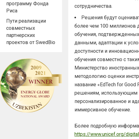
программу Фонда
сотрудничества.
Риса
Решения будут оцениват
Пути реализации
более чем 100 миллионов д
совместных
обучения, подтвержденных
партнерских
проектов от SwedBio
данными, адаптации к усло
доступности и инновационн
обучения совместно с таким
Министерство иностранны
методологию оценки инстр
название «EdTech for Good
решениям, использующим 
персонализированное и ад
иммерсивное обучение.
Более подробную информа
https://www.unicef.org/digit