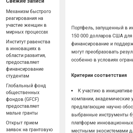
Свежие записи
Механизм быстрого
реагирования на
участие женщин в
Портфель, запущенный в и
мирных процессах
150 000 долларов США для 
Институт равенства
финансирование и поддерж
в инновациях в
могут преобразовать резул
области развития,
особенно в условиях огран
предоставляет
финансирование
Критерии соответствия
студентам
Глобальный фонд
К участию в инициативе 
общественных
компании, академические 
фондов (GFCF)
предоставляет
предлагающие научно обос
малые гранты
выбранные инструменты буд
Открыт прием
платформе инновационных 
заявок на грантовую
местными экосистемами дл