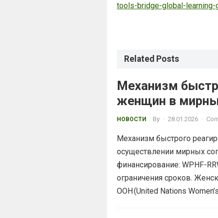
tools-bridge-global-learning
Related Posts
Механизм быстро
женщин в мирны
By
·
28.01.2026
·
Com
НОВОСТИ
Механизм быстрого реагир
осуществлении мирных сог
финансирование: WPHF-RRW
ограничения сроков. Женск
ООН (United Nations Women’s